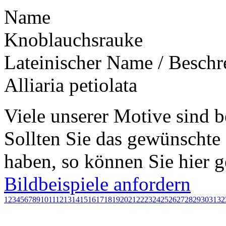
Name
Knoblauchsrauke
Lateinischer Name / Besch
Alliaria petiolata
Viele unserer Motive sind b
Sollten Sie das gewünschte
haben, so können Sie hier g
Bildbeispiele anfordern
1
2
3
4
5
6
7
8
9
10
11
12
13
14
15
16
17
18
19
20
21
22
23
24
25
26
27
28
29
30
31
32