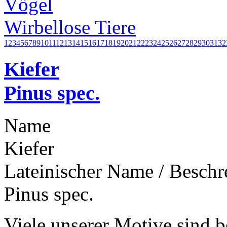
Vögel
Wirbellose Tiere
1
2
3
4
5
6
7
8
9
10
11
12
13
14
15
16
17
18
19
20
21
22
23
24
25
26
27
28
29
30
31
32
Kiefer
Pinus spec.
Name
Kiefer
Lateinischer Name / Besch
Pinus spec.
Viele unserer Motive sind b