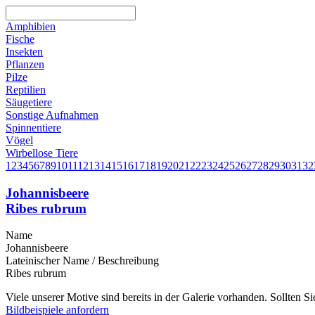
Amphibien
Fische
Insekten
Pflanzen
Pilze
Reptilien
Säugetiere
Sonstige Aufnahmen
Spinnentiere
Vögel
Wirbellose Tiere
1
2
3
4
5
6
7
8
9
10
11
12
13
14
15
16
17
18
19
20
21
22
23
24
25
26
27
28
29
30
31
32
Johannisbeere
Ribes rubrum
Name
Johannisbeere
Lateinischer Name / Beschreibung
Ribes rubrum
Viele unserer Motive sind bereits in der Galerie vorhanden. Sollten 
Bildbeispiele anfordern