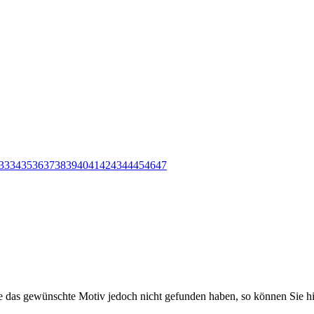
33
34
35
36
37
38
39
40
41
42
43
44
45
46
47
Sie das gewünschte Motiv jedoch nicht gefunden haben, so können Sie hi