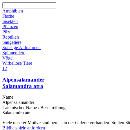
Amphibien
Fische
Insekten
Pflanzen
Pilze
Reptilien
Säugetiere
Sonstige Aufnahmen
Spinnentiere
Vögel
Wirbellose Tiere
1
2
Alpensalamander
Salamandra atra
Name
Alpensalamander
Lateinischer Name / Beschreibung
Salamandra atra
Viele unserer Motive sind bereits in der Galerie vorhanden. Sollten 
Bildbeispiele anfordern