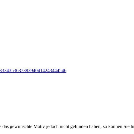
33
34
35
36
37
38
39
40
41
42
43
44
45
46
Sie das gewünschte Motiv jedoch nicht gefunden haben, so können Sie hi