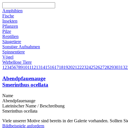
Amphibien
Fische
Insekten
Pflanzen
Pilze
Reptilien
Säugetiere
Sonstige Aufnahmen
Spinnentiere
Vögel
Wirbellose Tiere
1
2
3
4
5
6
7
8
9
10
11
12
13
14
15
16
17
18
19
20
21
22
23
24
25
26
27
28
29
30
31
32
Abendpfauenauge
Smerinthus ocellata
Name
Abendpfauenauge
Lateinischer Name / Beschreibung
Smerinthus ocellata
Viele unserer Motive sind bereits in der Galerie vorhanden. Sollten 
Bildbeispiele anfordern